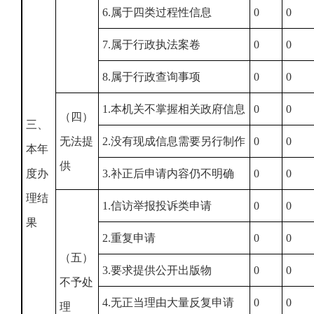
6.属于四类过程性信息
0
0
7.属于行政执法案卷
0
0
8.属于行政查询事项
0
0
1.本机关不掌握相关政府信息
0
0
（四）
三、
无法提
2.没有现成信息需要另行制作
0
0
本年
供
度办
3.补正后申请内容仍不明确
0
0
理结
1.信访举报投诉类申请
0
0
果
2.重复申请
0
0
（五）
3.要求提供公开出版物
0
0
不予处
4.无正当理由大量反复申请
0
0
理