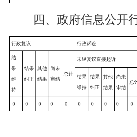
四、政府信息公开
行政复议
行政诉讼
结
未经复议直接起诉
果
结果
其他
尚未
总计
结果
结果
其他
尚未
维
纠正
结果
审结
总
维持
纠正
结果
审结
持
0
0
0
0
0
0
0
0
0
0