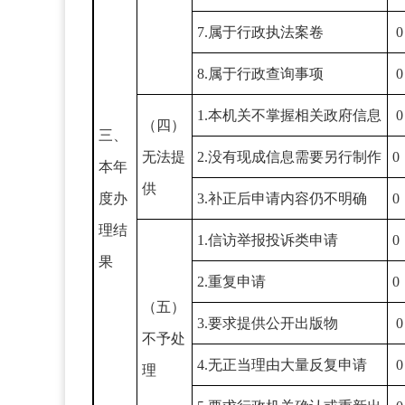
7.属于行政执法案卷
0
8.属于行政查询事项
0
1.本机关不掌握相关政府信息
0
（四）
三、
无法提
2.没有现成信息需要另行制作
0
本年
供
度办
3.补正后申请内容仍不明确
0
理结
1.信访举报投诉类申请
0
果
2.重复申请
0
（五）
3.要求提供公开出版物
0
不予处
4.无正当理由大量反复申请
0
理