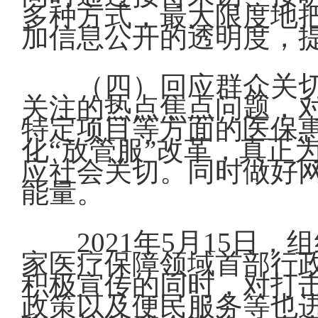
多种方式，最大限度地
加信息公开的透明度，
（四）回应群众关
关注的热点焦点问题，
特定项目等方面的医保
化“放管服”改革，真正
应社会关切。同时做好
能量。
2021年5月15日
家医疗保障领域首部行
积极宣传的同时，对打
政策以及便民服务等也进