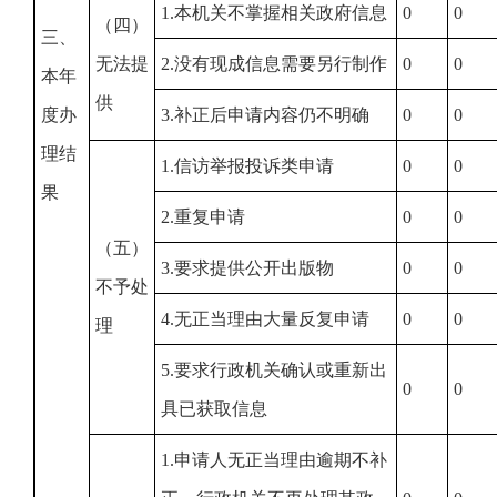
1.本机关不掌握相关政府信息
0
0
（四）
三、
无法提
2.没有现成信息需要另行制作
0
0
本年
供
度办
3.补正后申请内容仍不明确
0
0
理结
1.信访举报投诉类申请
0
0
果
2.重复申请
0
0
（五）
3.要求提供公开出版物
0
0
不予处
4.无正当理由大量反复申请
0
0
理
5.要求行政机关确认或重新出
0
0
具已获取信息
1.申请人无正当理由逾期不补