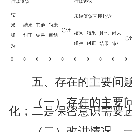
行政复议
行政诉讼
结
未经复议直接起诉
果
结果
其他
尚未
总计
结果
结果
其他
尚未
维
纠正
结果
审结
总
维持
纠正
结果
审结
持
0
0
0
0
0
0
0
0
0
0
五、存在的主要问
（一）存在的主要
化；二是保密意识需要
（二）改进情况。