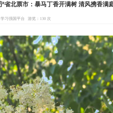
宁省北票市：暴马丁香开满树 清风携香满
来源：学习强国平台 游览：
130
次