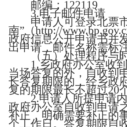
邮编：122119
3.电子邮件申请
申请人可登录北票市人
南”（http://www.bp.gov.c
政府信息公开申请书并发送至
出申请，邮件名称需标注
（五）处理程序与
1.乡政府办公室收到
当场答复的外，自收到申
长答复期限的，经乡政
复的期限最长不超过20
2.申请人所提申请内
政府办公室自收到申请
补正，明确需要补正的事
个工作日。答复期限自