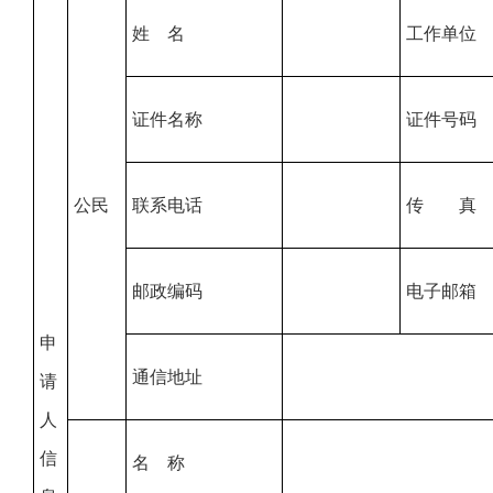
姓 名
工作单位
证件名称
证件号码
公民
联系电话
传 真
邮政编码
电子邮箱
申
通信地址
请
人
信
名 称