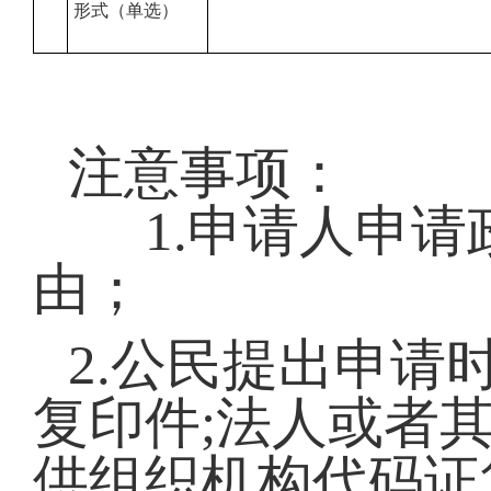
形式（单选）
注意事项：
1.申请人申请
由；
2.
公民提出申请
复印件;法人或者
供组织机构代码证