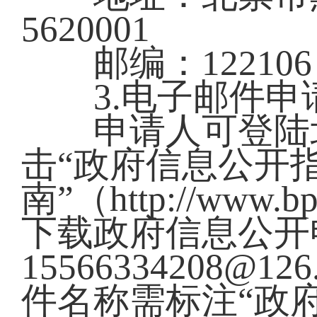
5620001
邮编：122106
3.电子邮件申
申请人可登陆北
击“政府信息公开
南”（http://www.bp.
下载政府信息公开
15566334208
件名称需标注“政