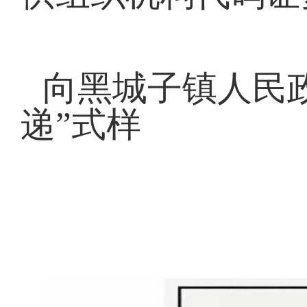
向
黑城子镇人民
递”式
样