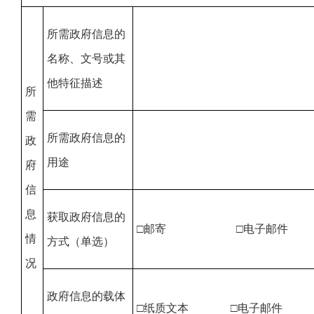
所需政府信息的
名称、文号或其
他特征描述
所
需
所需政府信息的
政
用途
府
信
息
获取政府信息的
□邮寄 □电子邮件
情
方式（单选）
况
政府信息的载体
□纸质文本 □电子邮件