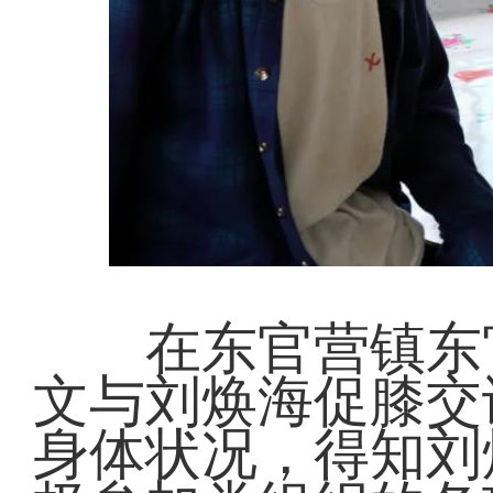
在东官营镇东官
文与刘焕海促膝交
身体状况，得知刘