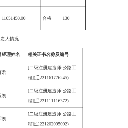
11651450.00
合格
130
负责人情况
目
经理
姓名
相关证书名称及编号
[二级注册建造师·公路工
可君
程](辽221161776245)
[二级注册建造师·公路工
玉凯
程](辽221111116372)
[二级注册建造师·公路工
军凯
程](辽221202095092)