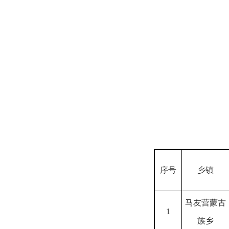
序号
乡镇
马友营蒙古
1
族乡