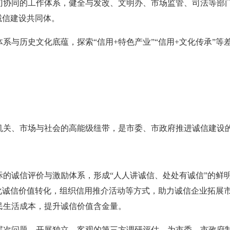
门协同的工作体系，健全与发改、文明办、市场监管、司法等部
诚信建设共同体。
系与历史文化底蕴，探索“信用+特色产业”“信用+文化传承”
机关、市场与社会的高能级纽带，是市委、市政府推进诚信建设
的诚信评价与激励体系，形成“人人讲诚信、处处有诚信”的鲜明导
强化诚信价值转化，组织信用推介活动等方式，助力诚信企业拓展
民生活成本，提升诚信价值含金量。
层次问题，开展独立、客观的第三方调研评估，为市委、市政府