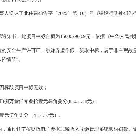
向当事人送达了北住建罚告字〔2025〕第（6）号《建设行政处
知书，此项目中标金额为16606296.69元，依据《中华人
造的安全生产许可证，涉嫌弄虚作假，骗取中标，属于非主观故
从轻情节”。
安置区一期工程四标段项目中标无效；
捌万叁仟零叁拾壹元肆角捌分(83031.48元)；
伍角柒分（4151.57元）。
日内，通过辽宁省财政电子票据非税收入收缴管理系统缴纳罚款。