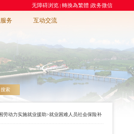
无障碍浏览
轉換為繁體
政务微信
|
|
务服务
互动交流
搜索
困劳动力实施就业援助
>
就业困难人员社会保险补