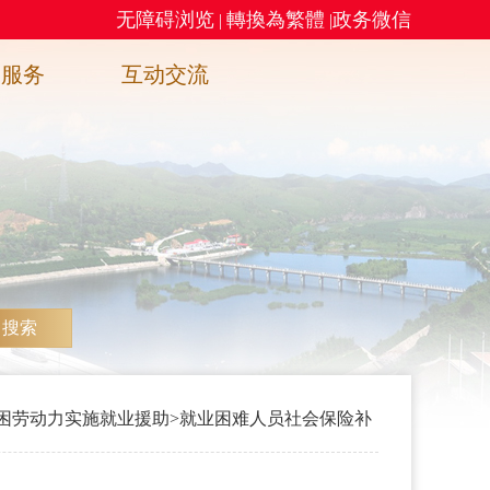
无障碍浏览
轉換為繁體
政务微信
|
|
务服务
互动交流
搜索
困劳动力实施就业援助
>
就业困难人员社会保险补