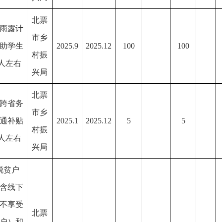
北票
雨露计
市乡
助学生
2025.9
2025.12
100
100
村振
0人左右
兴局
北票
跨省务
市乡
通补贴
2025.1
2025.12
5
5
村振
0人左右
兴局
脱贫户
含线下
不享受
北票
户）和