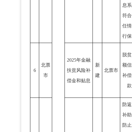
息系
符合
任情
行保
脱贫
2025年金融
北票
新
额信
6
扶贫风险补
北票市
市
建
补偿
偿金和贴息
款
防返
补助
防止