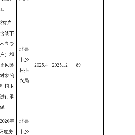
力。
脱贫户
含线下
不享受
北票
户）和
市乡
除风险
2025.4
2025.12
89
村振
对象的
兴局
种植玉
进行承
保
2020年
北票
级危房
市乡