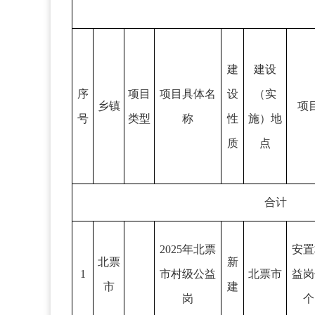
建
建设
序
项目
项目具体名
设
（实
乡镇
项
号
类型
称
性
施）地
质
点
合计
2025年北票
安置
北票
新
1
市村级公益
北票市
益岗
市
建
岗
个