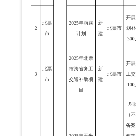
开展
北票
2025年雨露
新
2
北票市
划补
市
计划
建
30
2025年北票
开展
北票
市跨省务工
新
3
北票市
工交
市
交通补助项
建
10
目
对
（不
备案
2025年玉米
政策