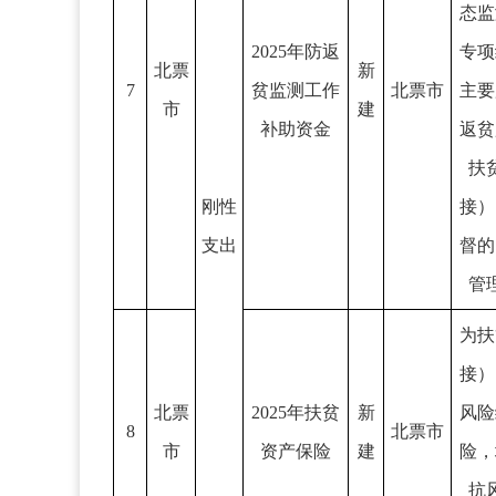
态监
2025年防返
专项
北票
新
7
贫监测工作
北票市
主要
市
建
补助资金
返贫
扶
刚性
接）
支出
督的
管
为扶
接）
北票
2025年扶贫
新
风险
8
北票市
市
资产保险
建
险，
抗