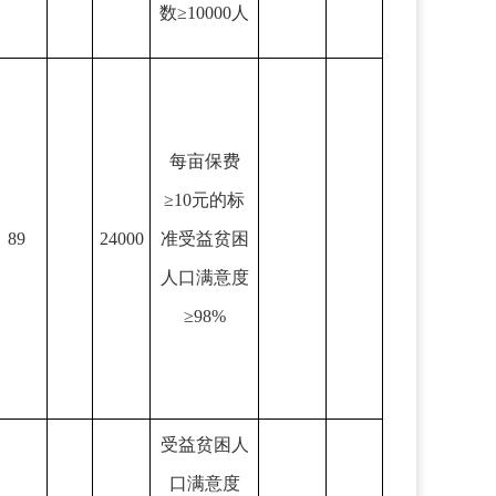
数≥10000人
每亩保费
≥10元的标
89
24000
准受益贫困
人口满意度
≥98%
受益贫困人
口满意度