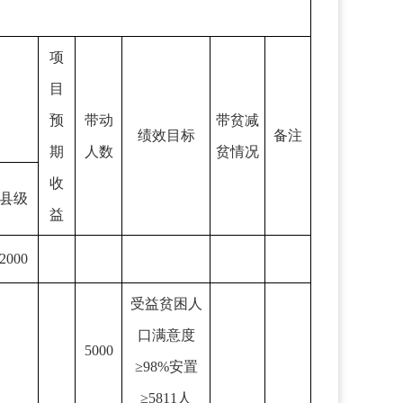
项
目
预
带动
带贫减
绩效目标
备注
期
人数
贫情况
收
县级
益
2000
受益贫困人
口满意度
5000
≥98%安置
≥5811人