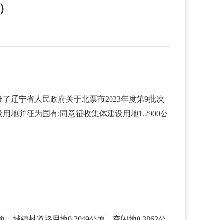
告）
准了辽宁省人民政府关于北票市2023年度第9批次
设用地并征为国有;同意征收集体建设用地1.2900公
、城镇村道路用地0.2049公顷、空闲地0.3862公