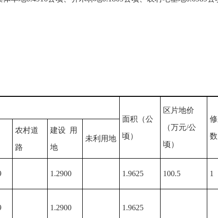
区片地价
面积（公
修
（万元/公
农村道
建设 用
顷）
数
未利用地
顷）
路
地
9
1.2900
1.9625
100.5
1
9
1.2900
1.9625