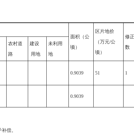
区片地价
面积（公
修正
（万元/公
农村道
建设
未利用
顷）
数
顷）
路
用地
地
0.9039
51
1
0.9039
予补偿。