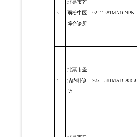
北票市齐
3
雨松中医
92211381MA10NPN
综合诊所
北票市圣
4
洁内科诊
92211381MADD0R50
所