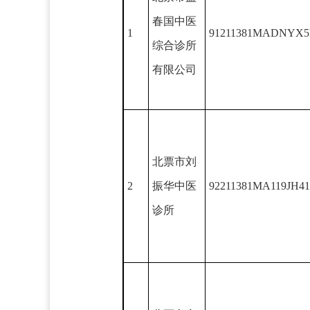
春国中医
1
91211381MADNYX
综合诊所
有限公司
北票市刘
2
振华中医
92211381MA119JH4
诊所