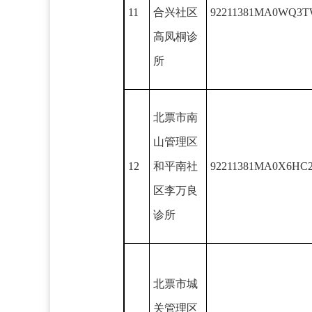
11
合兴社区
92211381MA0WQ3
高凤桐诊
所
北票市南
山管理区
12
和平南社
92211381MA0X6HC
区李万良
诊所
北票市城
关管理区