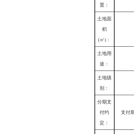
置：
土地面
积
(㎡)：
土地用
途：
土地级
别：
分期支
付约
支付
定：