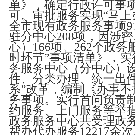
单》，确定行政许可事项
可。审批服务实现“马上
全市现有政务服务事项9
驻分中心208项，因涉
心）166项。262个政
时环节”事项清单》，实
务服务中心（分中心）设
件、分类办理、统一出件
系”改革，编制《办事不
务事项。实行首问负责
约服务、上门服务等举
政务服务中心共受理政务
帮办代办服务12217余