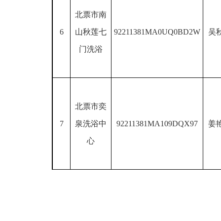
北票市南
6
山秋莲七
92211381MA0UQ0BD2W
吴
门洗浴
北票市奕
7
泉洗浴中
92211381MA109DQX97
姜
心