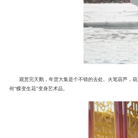
观赏完天鹅，年货大集是个不错的去处。火笔葫芦，葫
何“蝶变生花”变身艺术品。