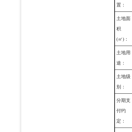
置：
土地面
积
(㎡)：
土地用
途：
土地级
别：
分期支
付约
定：