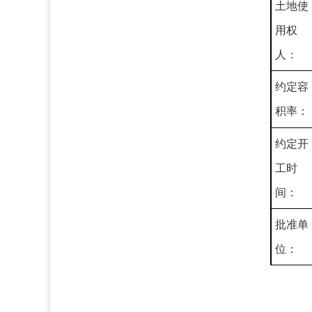
土地使
用权
人：
约定容
积率：
约定开
工时
间：
批准单
位：