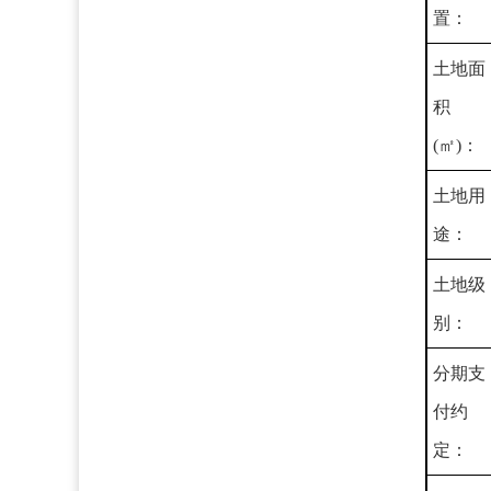
置：
土地面
积
(㎡)：
土地用
途：
土地级
别：
分期支
付约
定：