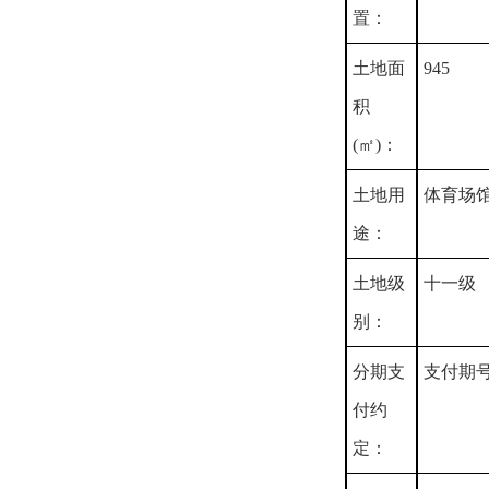
置：
土地面
945
积
(㎡)：
土地用
体育场
途：
土地级
十一级
别：
分期支
支付期
付约
定：