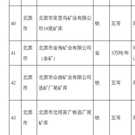
北票
北票市富贵鸟矿业有限公
40
铁
五等
市
司1#尾矿库
北票
北票市金海矿业有限公司
41
金
3万吨/年
市
（金矿）
北票
北票市众德矿业有限公司
42
铁
五等
市
选矿厂尾矿库
北票
北票市北塔富广铁选厂尾
43
铁
五等
市
矿库