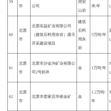
59
用安
市
公司
米/年
山岩
建筑
北票实益矿业有限公司
北票
石料
60
（建筑石料用灰岩）露天
5万吨/年
市
用灰
开采建设项目
岩
北票
北票市沙金沟矿业有限公
61
金
1万吨/年
市
司2号斜井
北票
1.2万吨/
62
北票市娄家店华俊金矿
金
市
年