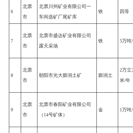
北票
北票川州矿业有限公司一
6
铁
四等
市
车间选矿厂尾矿库
北票
北票市盛达矿业有限公司
7
铁
5万吨
市
露天采场
北票
2万立
8
朝阳市光大膨润土矿
膨润土
市
米/年
北票
北票市春阳矿业有限公司
9
金
1万吨
市
（14号矿体）