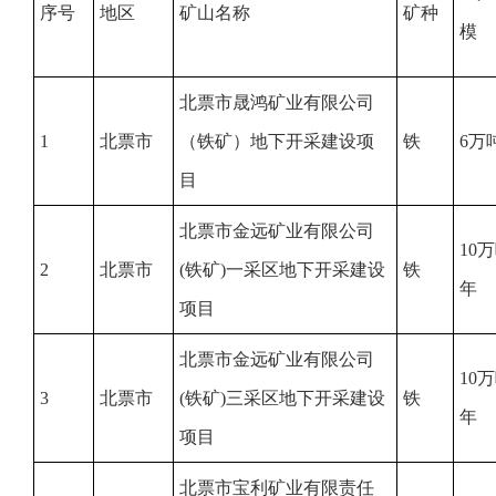
序号
地区
矿山名称
矿种
模
北票市晟鸿矿业有限公司
1
北票市
（铁矿）地下开采建设项
铁
6万
目
北票市金远矿业有限公司
10万
2
北票市
(铁矿)一采区地下开采建设
铁
年
项目
北票市金远矿业有限公司
10万
3
北票市
(铁矿)三采区地下开采建设
铁
年
项目
北票市宝利矿业有限责任