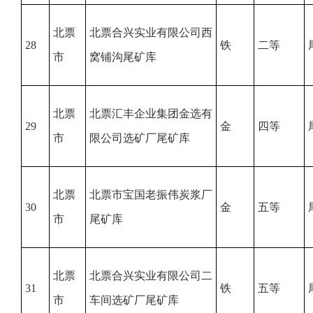
北票
北票合兴实业有限公司西
28
铁
二等
市
窝铺沟尾矿库
北票
北票汇丰企业集团金选有
29
金
四等
市
限公司选矿厂尾矿库
北票
北票市宝国老振伟炭浆厂
30
金
五等
市
尾矿库
北票
北票合兴实业有限公司二
31
铁
五等
市
车间选矿厂尾矿库