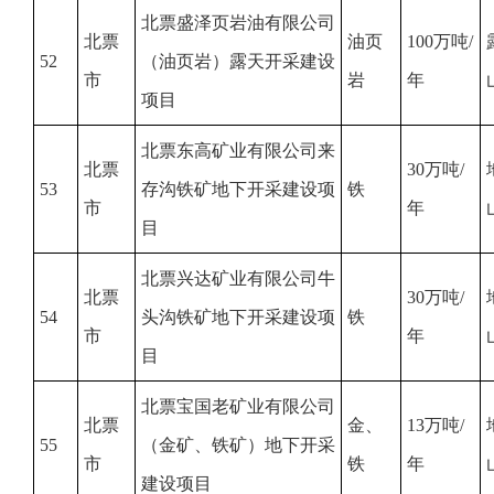
北票盛泽页岩油有限公司
北票
油页
100万吨/
52
（油页岩）露天开采建设
市
岩
年
项目
北票东高矿业有限公司来
北票
30万吨/
53
存沟铁矿地下开采建设项
铁
市
年
目
北票兴达矿业有限公司牛
北票
30万吨/
54
头沟铁矿地下开采建设项
铁
市
年
目
北票宝国老矿业有限公司
北票
金、
13万吨/
55
（金矿、铁矿）地下开采
市
铁
年
建设项目