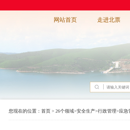
网站首页
走进北票
您现在的位置：
首页
>
26个领域
>
安全生产
>
行政管理
>
应急