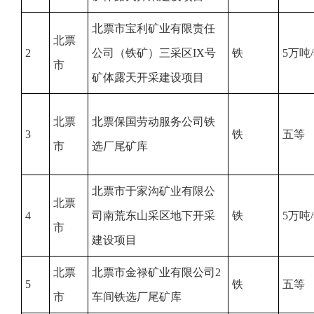
北票市宝利矿业有限责任
北票
2
公司（铁矿）三采区IX号
铁
5万吨
市
矿体露天开采建设项目
北票
北票保国劳动服务公司铁
3
铁
五等
市
选厂尾矿库
北票市于家沟矿业有限公
北票
4
司南荒东山采区地下开采
铁
5万吨
市
建设项目
北票
北票市金禄矿业有限公司2
5
铁
五等
市
车间铁选厂尾矿库