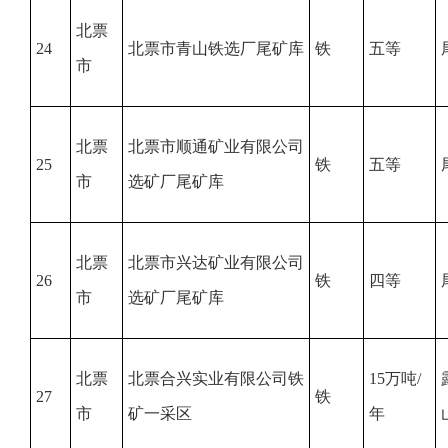
北票
24
北票市青山铁选厂尾矿库
铁
五等
市
北票
北票市顺通矿业有限公司
25
铁
五等
市
选矿厂尾矿库
北票
北票市兴达矿业有限公司
26
铁
四等
市
选矿厂尾矿库
北票
北票合兴实业有限公司铁
15万吨/
27
铁
市
矿一采区
年