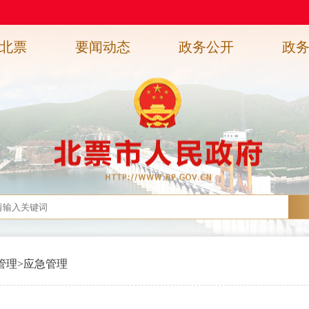
北票
要闻动态
政务公开
政
管理
>
应急管理