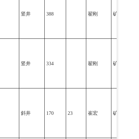
竖井
388
翟刚
矿长
竖井
334
翟刚
矿长
斜井
170
23
崔宏
矿长