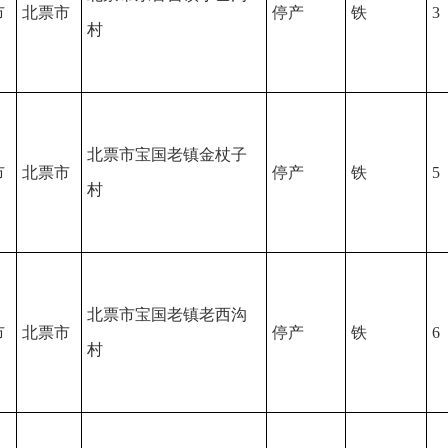
市
北票市
停产
铁
3
村
北票市宝国老镇金杖子
市
北票市
停产
铁
5
村
北票市宝国老镇老西沟
市
北票市
停产
铁
6
村