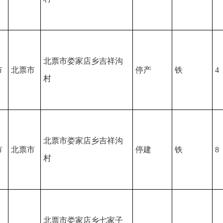
北票市娄家店乡吉祥沟
市
北票市
停产
铁
4
村
北票市娄家店乡吉祥沟
市
北票市
停建
铁
8
村
北票市娄家店乡七家子