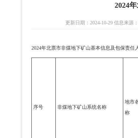
202
更新日期：2024-10-29 信息
2024年北票市非煤地下矿山基本信息及包保责任
地市
序号
非煤地下矿山系统名称
称