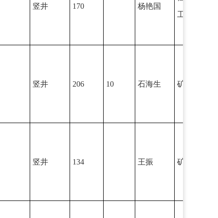
竖井
170
杨艳国
工程总监
竖井
206
10
石海生
矿长
竖井
134
王振
矿长