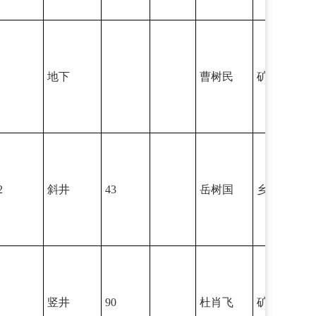
地下
曹树民
矿长
2
斜井
43
岳树国
乡长
竖井
90
杜肖飞
矿长