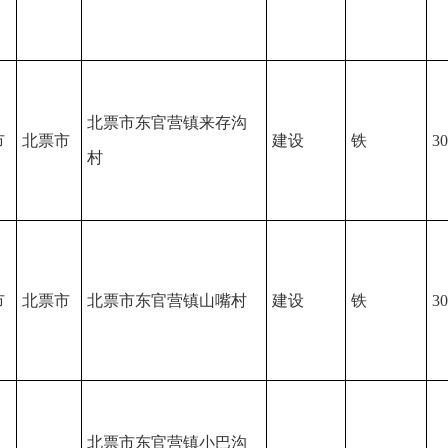
北票市东官营镇来存沟
市
北票市
建设
铁
30
村
市
北票市
北票市东官营镇山嘴村
建设
铁
30
北票市东官营镇小巴沟