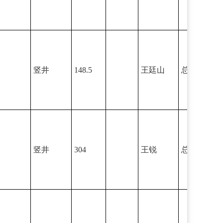
竖井
148.5
王廷山
总经理
竖井
304
王锐
总经理