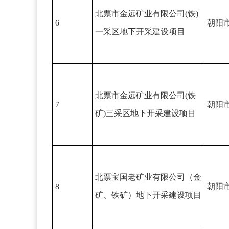
北票市金远矿业有限公司(铁)
6
朝阳
一采区地下开采建设项目
北票市金远矿业有限公司(铁
7
朝阳
矿)三采区地下开采建设项目
北票宝国老矿业有限公司（金
8
朝阳
矿、铁矿）地下开采建设项目