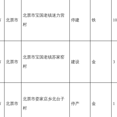
北票市宝国老镇迷力营
市
北票市
停建
铁
10
村
北票市宝国老镇苏家窑
市
北票市
建设
金
3
村
北票市娄家店乡北台子
市
北票市
停产
金
1
村