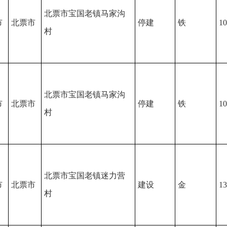
北票市宝国老镇马家沟
市
北票市
停建
铁
10
村
北票市宝国老镇马家沟
市
北票市
停建
铁
10
村
北票市宝国老镇迷力营
市
北票市
建设
金
13
村