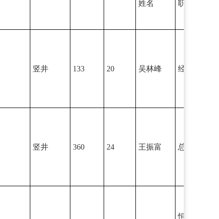
姓名
职务
竖井
133
20
吴林峰
经理
竖井
360
24
王振富
总经理
恒源集团