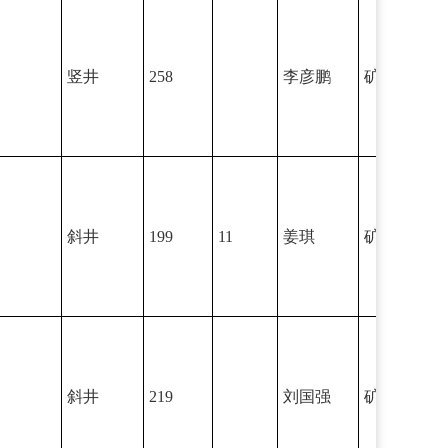
竖井
258
李彦鹏
矿长
斜井
199
11
姜琪
矿长
斜井
219
刘国强
矿长