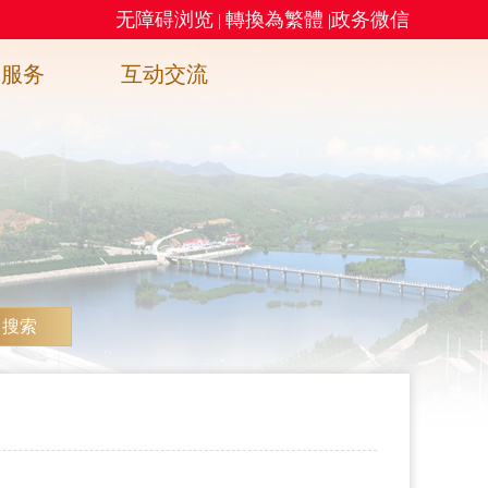
无障碍浏览
轉換為繁體
政务微信
|
|
务服务
互动交流
搜索