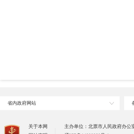
省内政府网站
关于本网
主办单位：北票市人民政府办公