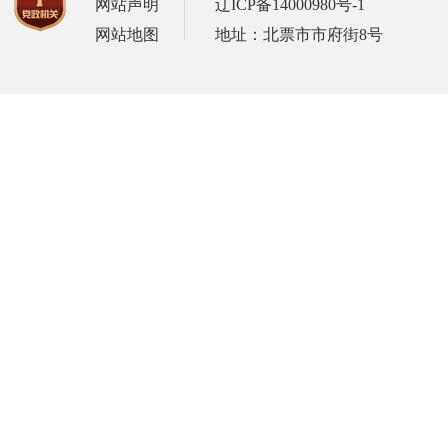
网站声明
辽ICP备14000980号-1
网站地图
地址：北票市市府街8号