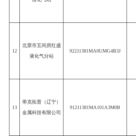
北票市五间房红盛
12
92211381MA0UMG4B3J
液化气分站
蒂克拓普（辽宁）
13
91211381MA101A3M0B
金属科技有限公司