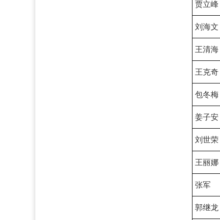
贾立峰
刘海文
王清海
王克奇
包冬梅
姜子安
刘世荣
王丽娜
张军
郭继龙