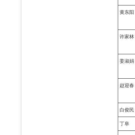
黄东阳
许家林
姜淑娟
赵迎春
白俊民
丁阜