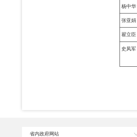
杨中华
张亚娟
翟立臣
史凤军
省内政府网站