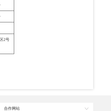
号
号
区2号
合作网站