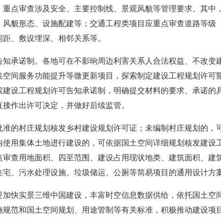
，重点审查涉及安全、主要控制线、景观风貌等管理要求。其中
、风貌形态、设施配建等；交通工程类项目应重点审查道路等级
间距、敷设埋深、相邻关系等。
告知承诺制。各地可在不影响周边利害关系人合法权益、不改变
共空间服务功能提升等微更新项目，探索制定建设工程规划许可
索建设工程规划许可告知承诺制，明确提交材料的要求、承诺的
直接作出许可决定，并做好后续监管。
批准的村庄规划核发乡村建设规划许可证；未编制村庄规划的，可
内使用集体土地进行建设的，可依据国土空间详细规划核发建设
点审查用地面积、四至范围、建设占用现状地类、建筑面积、建
住宅、污水处理设施、垃圾储运、公厕等简易项目的通用设计方
要加快实景三维中国建设，丰富时空信息数据供给，依托国土空间
施规范和国土空间规划、用途管制等有关标准，积极推动建设项