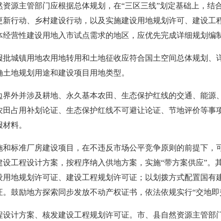
然资源主管部门应根据总体规划，在“三区三线”划定基础上，结
更新行动、乡村建设行动，以及实施建设用地规划许可、建设工
体经营性建设用地入市试点需求的地区，应优先完成详细规划编
报批城镇用地农用地转用和土地征收应符合国土空间总体规划、
确土地规划用途和建设项目用地类型。
边界外并涉及耕地、永久基本农田、生态保护红线的交通、能源
农田占用补划论证、生态保护红线不可避让论证、节地评价等事
报材料。
施和标准厂房建设项目，在不违反市场公平竞争原则的前提下，
建设工程设计方案，按程序纳入供地方案，实施“带方案供应”。
设用地规划许可证、建设工程规划许可证；以划拨方式配置国有
。鼓励地方探索同步发放不动产权证书，依法依规实行“交地即
程设计方案、核发建设工程规划许可证。市、县自然资源主管部