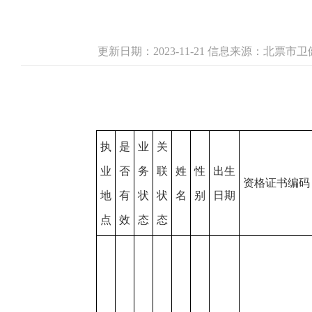
更新日期：2023-11-21 信息来源：北票
执
是
业
关
业
否
务
联
姓
性
出生
资格证书编码
地
有
状
状
名
别
日期
点
效
态
态