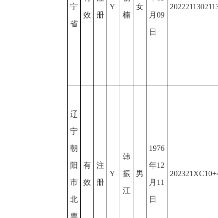
宁
Y
女
202221130211
效
册
楠
月09
省
日
辽
宁
朝
1976
韩
阳
有
注
年12
Y
振
男
202321XC10+4
市
效
册
月11
江
北
日
票