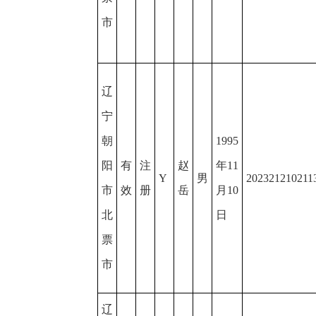
市
辽
宁
朝
1995
阳
有
注
赵
年11
Y
男
202321210211
市
效
册
岳
月10
北
日
票
市
辽