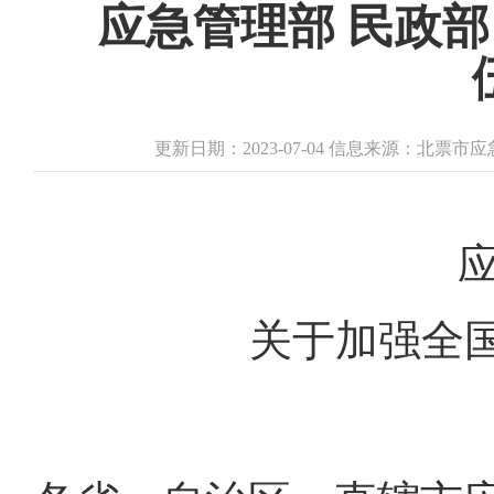
应急管理部 民政部
更新日期：2023-07-04 信息来源：北票
关于加强全