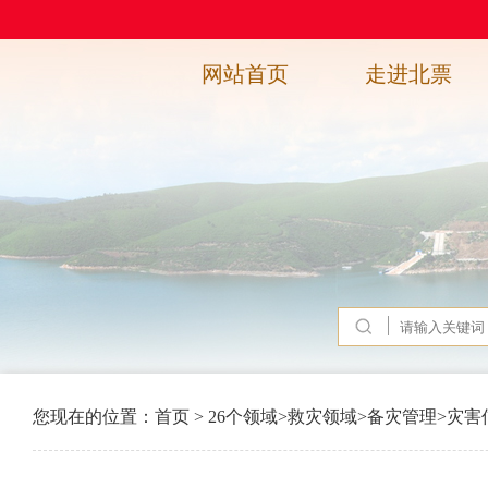
网站首页
走进北票
您现在的位置：
首页
>
26个领域
>
救灾领域
>
备灾管理
>
灾害