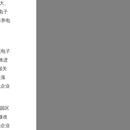
模大、
电子
培养电
境电子
推进
相关
段落
流企业
流园区
修改
储企业