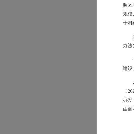
照区
规模
于村
办法
建设
〔2
办发〔
由商