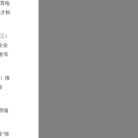
培育电
人才和
（三）
企业
发等
四）推
企
用项
落“按