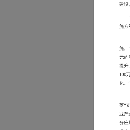
建设
施方
施。
元的
提升
10
化。
落“
业产
务应