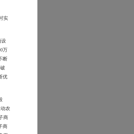
村实
项设
0万
不断
突破
断优
。
段
推动农
子商
子商