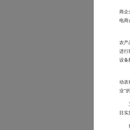
商企
电商
农产
进行
设备
动农
业”
目实