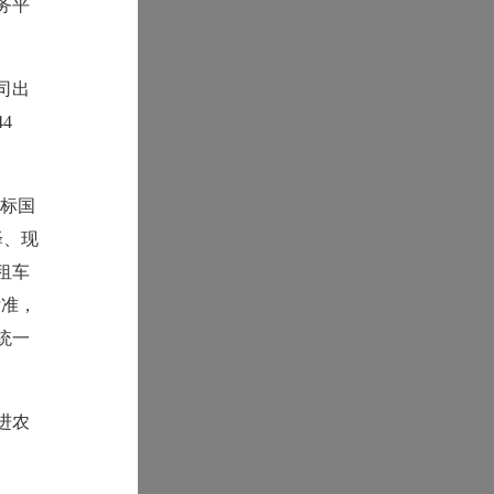
务平
司出
4
达标国
泽、现
租车
标准，
统一
进农