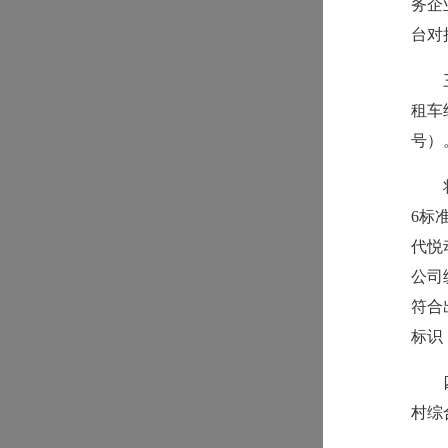
务企
台对
租车
号）
6标
代悦
公司
符合
标识
村综