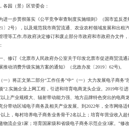
，各园（景）区管委会：
为进一步贯彻落实《公平竞争审查制度实施细则》（国市监反垄
021〕2号），以及规范我市商贸流通、农业农村领域发展和出租
管理等工作,市政府决定修订和废止部分市政府和市政府办文件，
：
一、修订《北票市人民政府办公室关于印发北票市促进商贸流通
展推动消费升级实施方案的通知》（北政办发〔2019〕62号)。
（一）将正文第二部分“工作任务”中“（一）大力发展电子商务”
项“2.实施企业上网工程，引进和培育电商龙
头企业。2019年引
家以上产业规模大、辐射带动能力强、地方品牌特色突出的电商
充分带动区域电子商务及相关产业发展。到2022年，全市网络适
个以上，每村培养电子商务业务骨干2名以上；培育年营业收入超
递物流企业1家；培育国家级和省级电子商务示范企业3家。”修