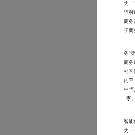
为：
辐射
商务
子商
务”
商务
社区
内容
中“
1家
智能
为：