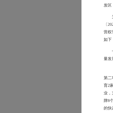
发区
〔2
营权
如下
量发
第二
育2
业，
牌8
的快