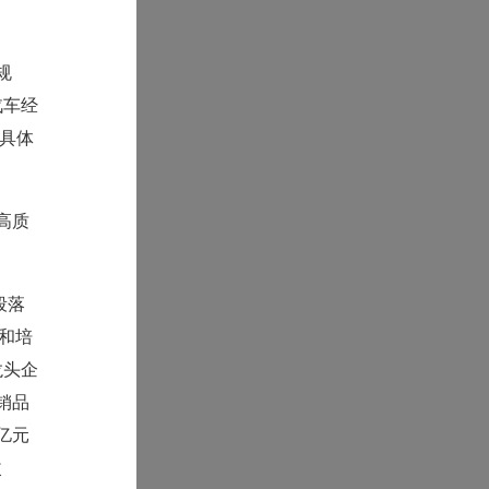
规
汽车经
具体
高质
段落
进和培
龙头企
销品
亿元
改