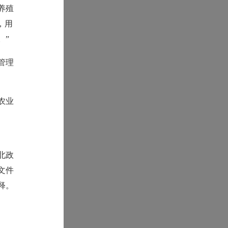
养殖
，用
。”
管理
农业
北政
号文件
释。