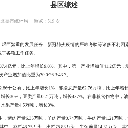
县区综述
来源：北票市统计局 游览：
519
次
势、艰巨繁重的发展任务、新冠肺炎疫情的严峻考验等诸多不利因
成了各项工作任务。
.4亿元，比上年增长9.0%。其中，第一产业增加值41.2亿元，增
业增加值比重为30.0:26.3:43.7。
6千公顷，比上年增长1%。粮食总产量62.76万吨，比上年增长4
吨，增长30%；豆类产量0.21万吨，增长437%。在非粮食作物中，油
林水果产量4.5万吨，增长3%。
，猪肉产量6.35万吨，羊肉产量0.74万吨，牛肉产量1.21万吨，
中，存栏48.75万头，出栏75.83万头。牛饲养量14.31万头。其中