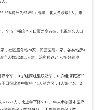
72人。
55.37%提升为65.8%；清华、北大各录取1人。市
个。全市广播综合人口覆盖率99%，电视综合人口
家，社区服务站20家，民营医院25家。各类站所4
人数515911人次，治愈数达24.76%,好转率
双季军，16岁组两组混双冠军，18岁组混双冠军
子田径比赛中取得了1人第六名，1人第七名，2
21224人，比上年下降5.3%。年末参加基本医疗
失业保险参保人数23393人。工伤保险参保人数