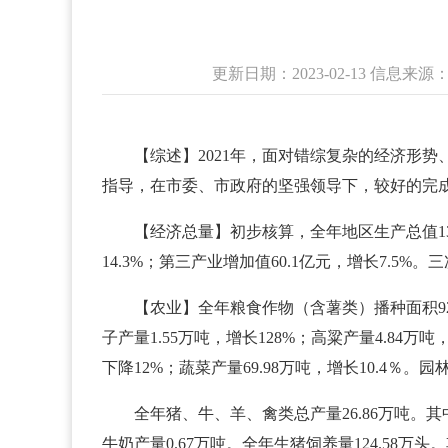
更新日期：2023-02-13 信息
【综述】2021年，面对错综复杂的经济形
指导，在市委、市政府的坚强领导下，较好的完
【经济总量】初步核算，全年地区生产总值137
14.3%；第三产业增加值60.1亿元，增长7.5%。三次产
【农业】全年粮食作物（含薯类）播种面积92.8
子产量1.55万吨，增长128%；高粱产量4.84万
下降12%；蔬菜产量69.98万吨，增长10.4％。园
全年猪、牛、羊、禽类总产量26.86万吨。其中
牛奶产量0.67万吨。全年生猪饲养量124.58万头。其