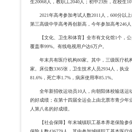
生20068人，教职工2040人；初中23所，在校生1
2021年高考参加考试人数2011人，600分以
第三高级中学高考再创新高，今年参加高考246人，
【文化、卫生和体育】全市有文化馆1个，公共
覆盖率99%。有线电视用户达6万户。
年末共有医疗机构80家。其中，三级医疗机构
家。床位数3365张，卫生技术人员2934人，执业（
81.6%，死亡率1.7%，病床使用率85.1%。
全年新招收运动员10人，向朝阳体校输送运动
的好成绩；在第十四届全运会上由北票市青少年业
人第八名的好成绩。
【社会保障】年末城镇职工基本养老保险参保人数
保险人数436779人，其中参加城镇职工基本医疗保