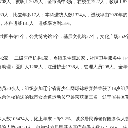
0708人，教职工2025人；全市高中3所，在校生7527人，教职工8
上89人，比去年多17人；本科进线人数1324人，进线率由2020年的
本科进线131人，进线率达到53%。
图书馆1个，公共博物馆1个，基层文化站27个，文化广场252
2家 ，二级医疗机构1家，乡镇卫生院28家，社区卫生服务中心4
助理）医师人1268人，注册护士1336人，管理人员298人。全年诊疗
员20余人；组织参加辽宁省青少年网球锦标赛并荣获了14岁组男
余体校输送的我市女柔道运动员李鑫荣获第三名；辽宁省县区苗
105434人，比上年末下降3.2%。城乡居民养老保险参保人数3
险人数64650人，参加城乡居民基本医疗参保人数372129人。