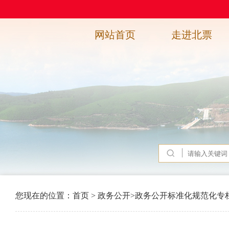
网站首页
走进北票
您现在的位置：
首页
>
政务公开
>
政务公开标准化规范化专