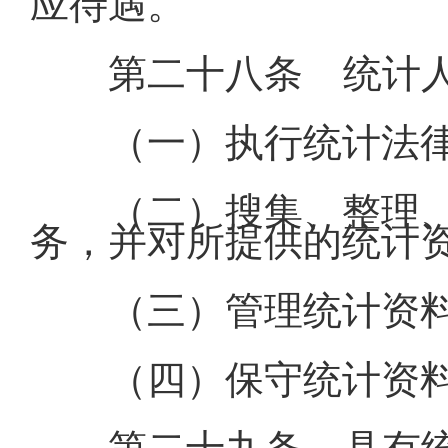
应待遇。
第二十八条 统计
（一）执行统计法
（二）搜集、整理
务，并对所提供的统计
（三）管理统计资
（四）保守统计资