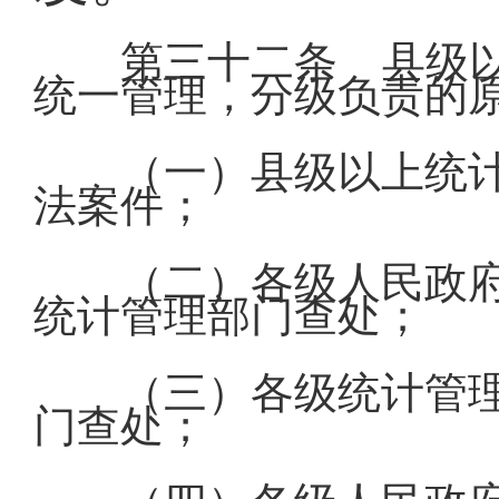
第三十二条 县级
统一管理，分级负责的
（一）县级以上统
法案件；
（二）各级人民政
统计管理部门查处；
（三）各级统计管
门查处；