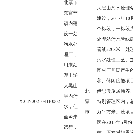
北票市
大黑山污水处理站
东官营
建设，2017年1
镇内建
个标段，一标段
设一处
处理站污水管线建
污水处
管线2208米，处理
理厂，
污水处理工艺。
用来处
围村庄居民产生
理上游
养、休闲度假项
大黑山
北
伊思漫旅居康养
境内污
1
X2LN202104110002
票
特别管理区内，总
水，但
市
万平方米。该项目
至今未
因在2015年6月
运行，
前，正在对伊思