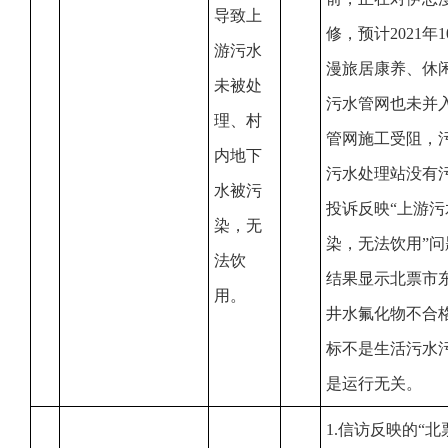
导致上
修，预计2021
游污水
漫旅居康养、休
未被处
污水管网也未并
理、村
管网施工受阻，
内地下
污水处理站没有
水被污
投诉反映“上游
染，无
染，无法饮用”
法饮
结果显示北票市
用。
井水氟化物不合
标不是生活污水
是运行无关。
1.信访反映的“