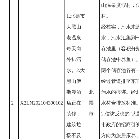
山温泉度假村，
1.北票市
村。
大黑山
经核实，污水来
老温泉
水，污水汇集到
每天向
存池里（容积分别约
外排污
储存池中养鱼）
水。2.大
两个储存池各有
黑山伊
经过管道排至东
斯漫酒
北
污水的痕迹。经
2
X2LN202104300102
店正在
票
水符合排放标准
装修，
市
2.信访反映的“大
建筑垃
市政府的招商引
圾不及
方向为旅居康养、