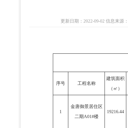
更新日期：2022-09-02 信息
建筑面积
序号
工程名称
（㎡）
金唐御景居住区
1
19216.44
二期A01#楼