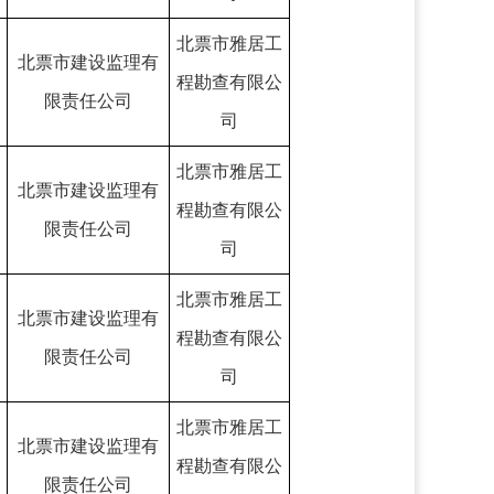
北票市雅居工
北票市建设监理有
程勘查有限公
限责任公司
司
北票市雅居工
北票市建设监理有
程勘查有限公
限责任公司
司
北票市雅居工
北票市建设监理有
程勘查有限公
限责任公司
司
北票市雅居工
北票市建设监理有
程勘查有限公
限责任公司