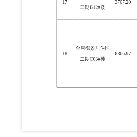
17
3707.20
二期B12#楼
金唐御景居住区
18
8866.97
二期C03#楼