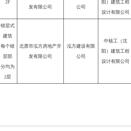
2F
阳）建筑工程
发有限公司
公司
设计有限公司
错层式
建筑
中核工（沈
每个错
北票市泓方房地产开
泓方建设有限
阳）建筑工程
层部
发有限公司
公司
设计有限公司
分均为
2层