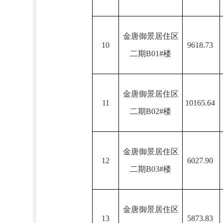
金唐御景居住区
10
9618.73
二期B01#楼
金唐御景居住区
11
10165.64
二期B02#楼
金唐御景居住区
12
6027.90
二期B03#楼
金唐御景居住区
13
5873.83