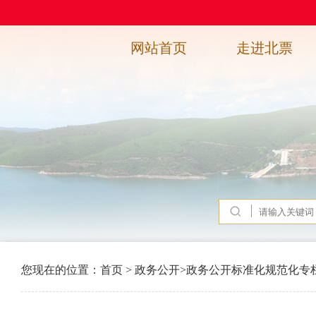
网站首页
走进北票
您现在的位置：
首页
>
政务公开
>
政务公开标准化规范化专