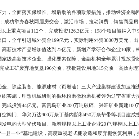
，全面落实保增长、增后劲的各项政策措施，推动经济企稳回
吨；成功举办春秋两届房交会，激活市场，拉动消费，销售商品房1
上重点项目112个，完成投资126.3亿元；198个项目被纳入
，全年引进域外资金199亿元，实际利用外资3800万美元，出
高新技术产品增加值达到25亿元，新增产学研合作企业10家，
家级高新技术企业。强化要素保障，金融机构全年累计投放贷款4
完成工矿废弃地复垦196公顷，获批建设用地315公顷；高效办
除尘装备、能源建材（页岩油）三大产业集群建设加速推进，产值
组织实施，理想机械研制的循环粉磨微粉磨机被评为辽宁省重大
完成投资44亿元。富贵鸟矿业200万吨破碎、兴旺矿业新建100
套真空阀门、华兴万达900万条丁基内胎和450万条垫带等项目
电的大型光伏项目。新增规模以上工业企业20户,规模以上工业
推进“一县一业”基地建设，高度重视老式棚改造和废弃棚恢复利用，