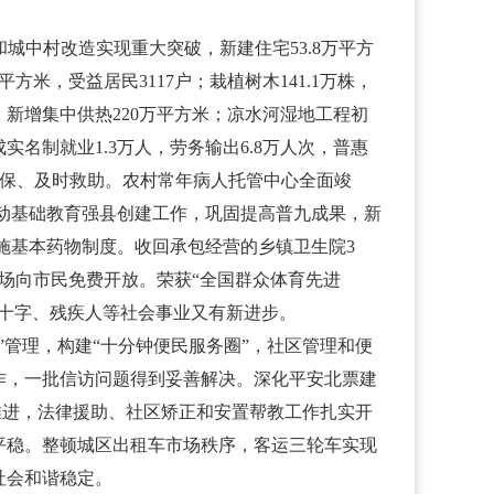
城中村改造实现重大突破，新建住宅53.8万平方
米，受益居民3117户；栽植树木141.1万株，
，新增集中供热220万平方米；凉水河湿地工程初
名制就业1.3万人，劳务输出6.8万人次，普惠
保尽保、及时救助。农村常年病人托管中心全面竣
启动基础教育强县创建工作，巩固提高普九成果，新
实施基本药物制度。收回承包经营的乡镇卫生院3
场向市民免费开放。荣获“全国群众体育先进
十字、残疾人等社会事业又有新进步。
管理，构建“十分钟便民服务圈”，社区管理和便
作，一批信访问题得到妥善解决。深化平安北票建
推进，法律援助、社区矫正和安置帮教工作扎实开
平稳。整顿城区出租车市场秩序，客运三轮车实现
社会和谐稳定。