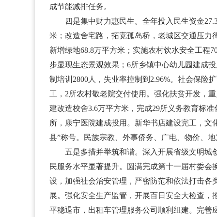
成节能减排任务。
四是集中财力惠民生。全年投入民生资金27.3
米；改造舍宅路，拓宽孤岛桥，老城区交通压力得到有
新增绿地68.8万平方米；实施农村饮水安全工程
步显现生态景观效果；6所乡镇中心幼儿园建成投用
制培训2800人，失业率控制到2.96%。社会
工，2所农村敬老院交付使用。强化扶贫开发，重
建改造校舍3.6万平方米，完成29所义务教育
所，康宁医院建成投用。新华书店建设完工，文
县”称号。民族宗教、外事侨务、广电、物价、
五是多措并举筑和谐。深入开展省级文明城创建
民服务水平显著提升。圆满完成第十一届村委会
设，加强社会治安管理，严密防范和依法打击各类
展。强化安全生产监管，开展百日安全大检查，
平稳退市，出租车管理服务公司顺利组建。完善