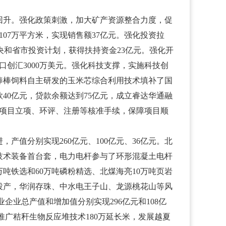
升。强化政策刺激，加大矿产资源整合力度，促
07万平方米，实现销售额37亿元。强化投资拉
中央和省市投资计划，获得扶持资金23亿元。强化开
口创汇3000万美元。强化科技支撑，实施科技创
棒棒饲料自主研发的玉米芯综合利用技术填补了国
0亿元，贷款余额达到75亿元，成立睿达华通融
理项目立项、环评、注册等核准手续，保障项目顺
分别实现260亿元、100亿元、36亿元。北
技术装备首台套，电力电杆参与了环形混凝土电杆
万吨铁选和60万吨磷粉精选、北煤海亮10万吨页岩
建成投产，华润存珠、中水电王子山、龙源桃花山等风
企业总产值和增加值分别实现296亿元和108亿
推广秸秆生物反应堆技术180万延长米，发展越夏