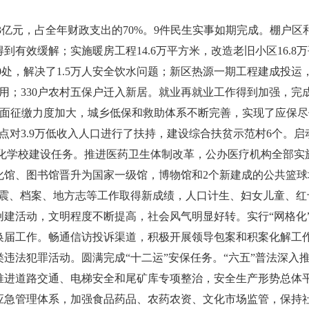
亿元，占全年财政支出的70%。9件民生实事如期完成。棚户区和
效缓解；实施暖房工程14.6万平方米，改造老旧小区16.8万平方
70处，解决了1.5万人安全饮水问题；新区热源一期工程建成投运
；330户农村五保户迁入新居。就业再就业工作得到加强，完成实
保险扩面征缴力度加大，城乡低保和救助体系不断完善，实现了应
点对3.9万低收入人口进行了扶持，建设综合扶贫示范村6个。
标准化学校建设任务。推进医药卫生体制改革，公办医疗机构全部
化馆、图书馆晋升为国家一级馆，博物馆和2个新建成的公共篮球
地震、档案、地方志等工作取得新成绩，人口计生、妇女儿童、红
活动，文明程度不断提高，社会风气明显好转。实行“网格化”
换届工作。畅通信访投诉渠道，积极开展领导包案和积案化解工
违法犯罪活动。圆满完成“十二运”安保任务。“六五”普法深入
推进道路交通、电梯安全和尾矿库专项整治，安全生产形势总体
应急管理体系，加强食品药品、农药农资、文化市场监管，保持