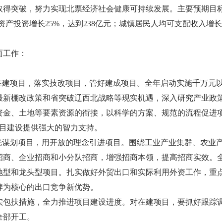
得突破，努力实现北票经济社会健康可持续发展。主要预期目标是
定资产投资增长25%，达到238亿元；城镇居民人均可支配收入增长1
面工作：
项目，落实技改项目，管好建成项目。全年启动实施千万元以上项
棚改政策和省突破辽西北战略等现实机遇，深入研究产业政策
资金、土地等要素资源的衔接，以科学的方案、规范的流程促进项
项目建设提供强大的智力支持。
谋划项目，用开放的理念引进项目。围绕工业产业集群、农业产
招商、企业招商和小分队招商，增强招商本领，提高招商实效。全
地型和龙头型项目。扎实做好外贸出口和实际利用外资工作，重
牌为核心的出口竞争新优势。
扶措施，全力推进项目建设进度。对在建项目，要抓好跟踪调
全部开工。