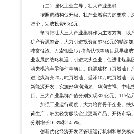
（二）强化工业主导，壮大产业集群
按照调结构促升级、壮产业增实力的要求，深入
25个，完成投资63亿元。
坚持把壮大三大产业集群作为主攻方向，以产业
矿产资源整合，大力引进投资额超5亿元的精深加工
吨富锰渣、万宏钼业1万吨高钛铁等项目及早建
业发展的战略机遇，引进龙头企业，促进北煤集团
消失模汽车零部件等项目。能源建材（页岩油）
进北煤海亮20万吨页岩油、盛泽10万吨页岩油
新能源开发，实施好华润涌泉、华润吉祥、中电
目。三大产业集群产值分别实现300亿元、115亿
加强工业运行调度，大力培育骨干企业。扶持波
荷生产，鼓励轻纺服装企业更新产品、开拓市场。
分别增长16.3%和14.5%。
创新优化经济开发区管理运行机制和融资模式，