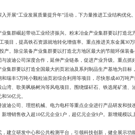
开展“工业发展质量提升年”活动，下力量推进工业结构优化、
集群崛起带动工业经济振兴。粉末冶金产业集群要以打造北方
项目，提高铁石资源就地转化增值率。重点推进关东金属30万吨2
成投产。除尘装备产业集群要以打造北方地区最大的节能环保装
与波迪公司深度合作，延伸产业链条，促进产业升级。重点抓好
产业集群要以打造全国最大的页岩油及系列制品生产基地为目标
二期和瑞丰5万吨小颗粒油页岩综合利用等项目，尽快形成40万吨
投山湾、歌美飒杨树沟等风电项目。围绕煤矸石、铁选尾矿渣、
元和50亿元。
迪公司、理想机械、电力电杆等重点企业进行产品研发和技改
新增销售收入超10亿元企业1户，超亿元企业9户。新增规模以
建立研发中心和公共检测平台，引领科技创新，健全展示功能