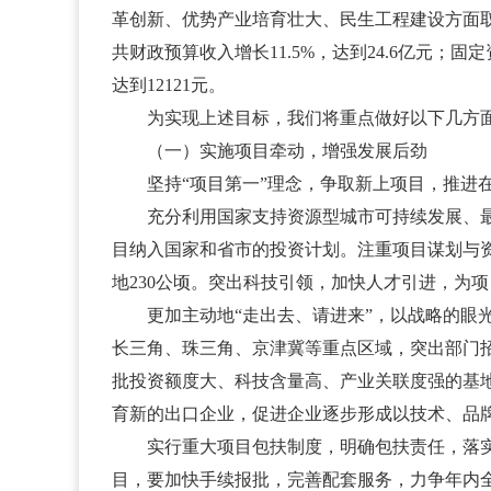
革创新、优势产业培育壮大、民生工程建设方面取
共财政预算收入增长11.5%，达到24.6亿元；固
达到12121元。
为实现上述目标，我们将重点做好以下几方
（一）实施项目牵动，增强发展后劲
坚持“项目第一”理念，争取新上项目，推进在建
充分利用国家支持资源型城市可持续发展、最新
目纳入国家和省市的投资计划。注重项目谋划与
地230公顷。突出科技引领，加快人才引进，为
更加主动地“走出去、请进来”，以战略的眼光
长三角、珠三角、京津冀等重点区域，突出部门
批投资额度大、科技含量高、产业关联度强的基
育新的出口企业，促进企业逐步形成以技术、品
实行重大项目包扶制度，明确包扶责任，落实包
目，要加快手续报批，完善配套服务，力争年内