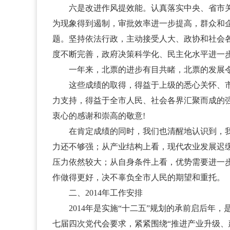
六是改进作风提效能。认真落实中央、省市关于
为现象得到遏制，审批效率进一步提高，群众和
题。坚持依法行政，主动接受人大、政协和社会各
度不断完善，政府决策科学化、民主化水平进一
一年来，北票的进步有目共睹，北票的发展
这些成绩的取得，得益于上级的悉心关怀、市委
力支持，得益于全市人民、社会各界汇聚而成的
衷心的感谢和崇高的敬意!
在肯定成绩的同时，我们也清醒地认识到，我市
力还不够强；从产业结构上看，现代农业发展迟
压力依然较大；从自身条件上看，优势需要进一
作做得更好，决不辜负全市人民的期望和重托。
二、2014年工作安排
2014年是实施“十二五”规划的承前启后年
七届四次党代会要求，紧紧围绕“推进产业升级、