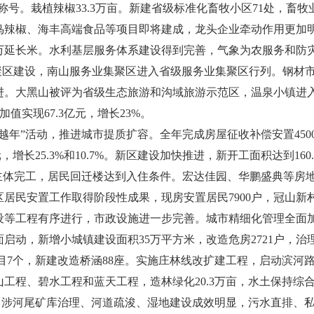
称号。栽植辣椒33.3万亩。新建省级标准化畜牧小区71处，畜
辣椒、海丰高端食品等项目即将建成，龙头企业牵动作用更加明显
0万延长米。水利基层服务体系建设得到完善，气象为农服务和防灾
集聚区建设，南山服务业集聚区进入省级服务业集聚区行列。钢材
进。大黑山被评为省级生态旅游和沟域旅游示范区，温泉小镇进入
加值实现67.3亿元，增长23%。
”活动，推进城市提质扩容。全年完成房屋征收补偿安置4500
，增长25.3%和10.7%。新区建设加快推进，新开工面积达到1
馆主体完工，居民回迁楼达到入住条件。宏达佳园、华鹏盛典等房
居民安置工作取得阶段性成果，现房安置居民7900户，冠山新
设等工程有序进行，市政设施进一步完善。城市精细化管理全面
启动，新增小城镇建设面积35万平方米，改造危房2721户，治
项目7个，新建改造桥涵88座。实施庄林线改扩建工程，启动滨河
工程、碧水工程和蓝天工程，造林绿化20.3万亩，水土保持综合
公顷。涉河尾矿库治理、河道疏浚、湿地建设成效明显，污水直排