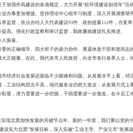
加强作风建设的各项规定，大力开展“软环境建设创优年”活动
企业办事更加便捷。坚持理论中心组学习制度，深入开展调查研
界监督，依法办结人大代表建议93件、政协提案112件，办复率
步提高。强化行政监察和审计监督，勤政廉政建设扎实推进。
令人振奋。
的正确领导、四大班子的鼎力协作、离退休老干部和老同志的
强大正能量。在此，我代表市人民政府，向全市各行各界人士，
经济社会发展还面临不少困难和问题。从发展水平上看，经济
缓，工业结构层次不高，现代服务业仍然欠发达；从发展方式上
步彰显，潜力需要进一步挖掘，干劲需要进一步激发。在今后工
，是实现北票加快发展的关键节点年。新的一年里，我们要以党的
建设实力北票”发展目标，深入实施“工业主导、产业立市”发展