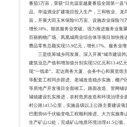
番茄5万亩，荣获“日光温室越夏番茄全国第一县”
品、华溢酒业扩建项目投入生产，三和牧业、龙鸟
亩，开展大田玉米保险93万亩、设施农业保险7
增长18%。狠抓服务业突破。强力推进服务业
百丽购物广场、凤凰城商业综合体等项目加快推
费品零售总额实现55.9亿元，增长17%。服务业增
三是统筹城乡同发展。深入开展“城市建设跨越年
建筑业总产值和增加值分别实现52亿元和13.4亿元
现“一线牵”。宏达商务大厦、会务中心和展览
等配套工程同步跟进。老城改造稳步实施，棚户区
等房地产开发项目全面竣工。路面改造、管网铺
城镇建设扎实推进，农村危房改造和环境治理全面
村公路141.5公里，实施县级以上公路主要建设
巴图营66千伏输变电工程顺利推进。大力实施青山
生产矿山12处，完成矿山地质环境治理41.5