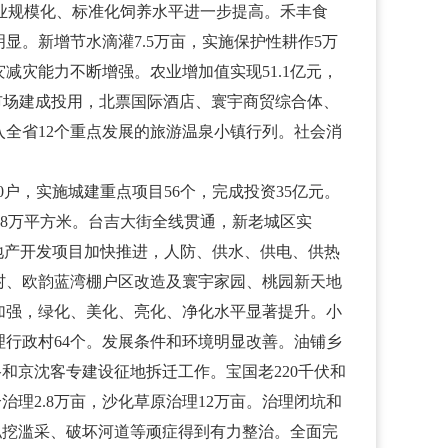
牧业规模化、标准化饲养水平进一步提高。禾丰食
。新增节水滴灌7.5万亩，实施保护性耕作5万
减灾能力不断增强。农业增加值实现51.1亿元，
市场建成投用，北票国际酒店、寰宇商贸综合体、
全省12个重点发展的旅游温泉小镇行列。社会消
户，实施城建重点项目56个，完成投资35亿元。
60.8万平方米。台吉大街全线贯通，新老城区实
地产开发项目加快推进，人防、供水、供电、供热
村、欧韵蓝湾棚户区改造及寰宇家园、桃园新天地
加强，绿化、美化、亮化、净化水平显著提升。小
理行政村64个。发展条件和环境明显改善。油铺乡
路和京沈客专建设征地拆迁工作。宝国老220千伏和
治理2.8万亩，沙化草原治理12万亩。治理闭坑和
、私挖滥采、破坏河道等顽症得到有力整治。全面完