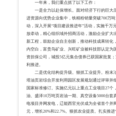
一年来，我们重点抓了以下工作：
一是全力以赴保增长。面对经济下行的巨大压力
进资源向优势企业集中，铁精粉销量突破700万
动，深入开展“项目建设推进年”活动，实施千万元以
放牵动，精心组织域外招商活动，激励企业扩大出口
新工程，鼓励企业自主创新，推动科技成果转化，
内空白，富贵鸟矿业、兴旺矿业被科技部认定为国
资担保公司，城投5亿元集合债券已获国家批复；
利推进。
二是优化结构促升级。狠抓工业提升。粉末冶金、
塔油页岩综合开发利用园区发展规划通过评审并
国家标准修订。实施亿元以上重点工业项目27个，
油、盛泽10万吨页岩油一期、真空设备5000台
电项目并网发电，辽能西官光伏成为全省首个并网发
元，增长20%和22.7%。狠抓农业提质。扎实