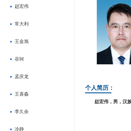
赵宏伟
常大利
王金旭
谷轲
孟庆龙
个人简历：
王喜淼
赵宏伟，男，汉族
李久余
冷静