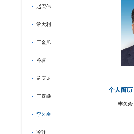
赵宏伟
常大利
王金旭
谷轲
孟庆龙
个人简历
王喜淼
李久余
李久余
冷静